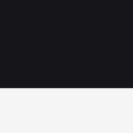
k8com官网
拨号
产品
联系